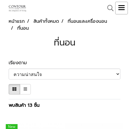
หน้าแรก
สินค้าทั้งหมด
ที่นอนและเครื่องนอน
ที่นอน
ที่นอน
เรียงตาม
พบสินค้า 13 ชิ้น
New