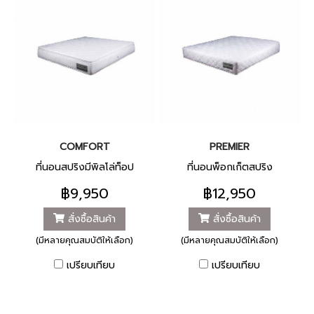
COMFORT
PREMIER
ที่นอนสปริงมีพิลโล่ท็อป
ที่นอนพ็อกเก็ตสปริง
฿9,950
฿12,950
สั่งซื้อสินค้า
สั่งซื้อสินค้า
(มีหลายคุณสมบัติให้เลือก)
(มีหลายคุณสมบัติให้เลือก)
เปรียบเทียบ
เปรียบเทียบ