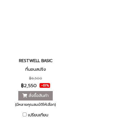
RESTWELL BASIC
ที่นอนสปริง
฿6,500
฿2,550
-61%
สั่งซื้อสินค้า
(มีหลายคุณสมบัติให้เลือก)
เปรียบเทียบ