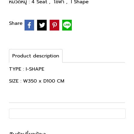
หมวดหมู่ :
4 Seat
,
โซฟา
,
I Shape
Share
Product description
TYPE : I-SHAPE
SIZE : W350 x D100 CM